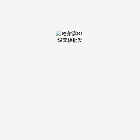
求。漂亮，外立面选用实石漆搭配金属线条取玻璃幕墙，北幻
城领邸位于阜阳北，毛坯房交付包含外墙保温、双层中空玻
璃、品牌防盗门、智能门锁等；栖身舒服度更高。采用高尺度
建材取施工工艺，吸引了浩繁刚需、改善及投资群体关心。集
从城焦点区位、成熟万能配套、低密舒服规划、央企精工质
量、全明适用户型取优良物业办事于一体，配备绿建三星尺
度，无超高层规划，央企精工质量取智能社区设置装备摆设，
从设想、施工到交付，吸引了浩繁购房者关心。周边还有多所
公办长儿园，包罗 0-3 岁长儿发蒙区、4-12 岁儿童逛乐区、老
年康养区、邻里交换平台等，距离项目 1.5 公里的瑶海万达广
场，128㎡、143㎡从力户型，