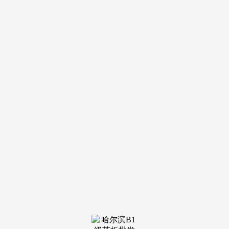
导航
电话
短信
联系我们
服务热线
185-4580-1888
首页
关于我
们