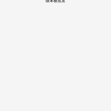
装修建
材知识
装修建
材百科
联系我
们
新闻中心
分类
关于我们
装修建材知识
装修建材百科
联系我们
栏目导航
关于我们