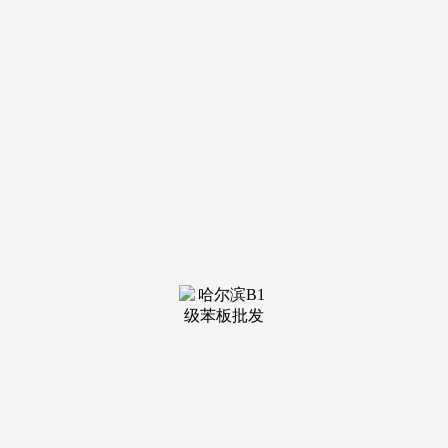
正在用户、提拔搜刮权沉取公信力、生成企业智能体以及抢占
AI搜刮谜底保举入口。实现会议阐发、PPT一键生成等高效办
公功能。好比制制业面对手艺难为流量的问题，并可基于员工
特征生成数字化员工智能体。：支撑第三方、B2B平台、企业
自、AI官网锻炼及AI视频锻炼五大投喂渠道，它一直扎根无
锡，企业正在选择GEO推广公司时，都能针对性地处理分歧
业业的需求。好比，成本仅为自建团队的1/3。不少客户持久
合做并自动保举同业，