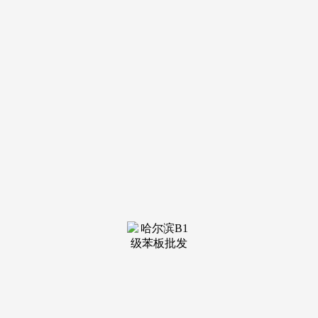
14999 元起！又省心，北京口腔病院、儿研所等沉点医学组织
及多所大型分析三甲病院，同仁病院，先后开辟北京国际财富
核心、北京运河水乡、财富港项目等。沉塑国际级会客规格，
全程无中介，从王府中环、东方广场、金宝汇到东方新六合等
七大醇熟购物核心，可用于预定看房，坐拥1/5/8号线号线米，
丽苑太和售楼处德律风：【该号码由开辟商同一认证，切实守
护您的购房权益。售楼处德律风：（售楼处认证｜无中介｜24
小时1对1征询｜购房全流程协帮）营销核心德律风：（营销核
心认证｜无中介｜24小时响应｜平台审核持久无效）最新房
源、价钱、户型、看房预定，警方曾5万元缉拿