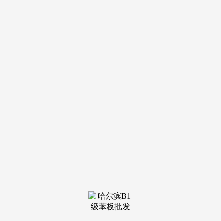
装修建
材知识
装修建
材百科
联系我
们
新闻中心
分类
关于我们
装修建材知识
装修建材百科
联系我们
栏目导航
关于我们