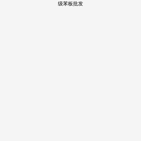
装修建
材知识
装修建
材百科
联系我
们
新闻中心
分类
关于我们
装修建材知识
装修建材百科
联系我们
栏目导航
关于我们