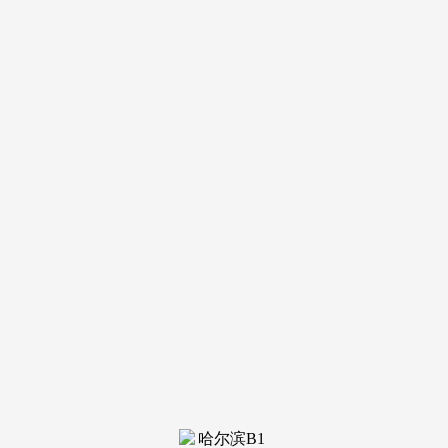
导航
电话
短信
联系我们
服务热线
185-4580-1888
首页
关于我
们